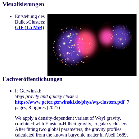
Visualisierungen
Entstehung des
Bullet-Clusters:
GIF (1.5 MiB)
Fachveröffentlichungen
P. Gerwinski:
Weyl gravity and galaxy clusters
https://www.peter.gerwinski.de/phys/wg-clusters.pdf
, 7
pages, 8 figures (2025)
We apply a density-dependent variant of Weyl gravity,
combined with Einstein-Hilbert gravity, to galaxy clusters.
After fitting two global parameters, the gravity profiles
calculated from the known baryonic matter in Abell 1689,