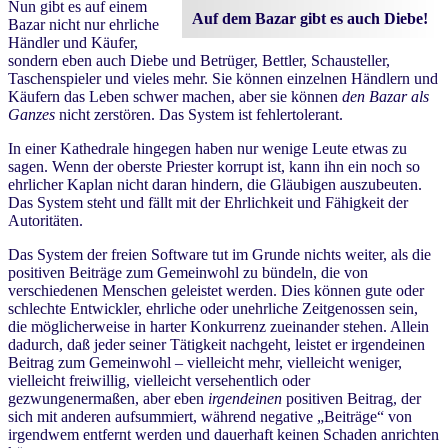
Nun gibt es auf einem
Auf dem Bazar gibt es auch Diebe!
Bazar nicht nur ehrliche
Händler und Käufer,
sondern eben auch Diebe und Betrüger, Bettler, Schausteller,
Taschenspieler und vieles mehr. Sie können einzelnen Händlern und
Käufern das Leben schwer machen, aber sie können
den Bazar als
Ganzes
nicht zerstören. Das System ist fehlertolerant.
In einer Kathedrale hingegen haben nur wenige Leute etwas zu
sagen. Wenn der oberste Priester korrupt ist, kann ihn ein noch so
ehrlicher Kaplan nicht daran hindern, die Gläubigen auszubeuten.
Das System steht und fällt mit der Ehrlichkeit und Fähigkeit der
Autoritäten.
Das System der freien Software tut im Grunde nichts weiter, als die
positiven Beiträge zum Gemeinwohl zu bündeln, die von
verschiedenen Menschen geleistet werden. Dies können gute oder
schlechte Entwickler, ehrliche oder unehrliche Zeitgenossen sein,
die möglicherweise in harter Konkurrenz zueinander stehen. Allein
dadurch, daß jeder seiner Tätigkeit nachgeht, leistet er irgendeinen
Beitrag zum Gemeinwohl – vielleicht mehr, vielleicht weniger,
vielleicht freiwillig, vielleicht versehentlich oder
gezwungenermaßen, aber eben
irgendeinen
positiven Beitrag, der
sich mit anderen aufsummiert, während negative „Beiträge“ von
irgendwem entfernt werden und dauerhaft keinen Schaden anrichten