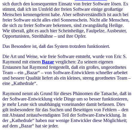
sich durch den konsequenten Einsatz von freier Software lösen. Es
stimmt, daß ich im Umfeld der freien Software einige großartige
Menschen kennengelernt habe. Aber selbstverständlich ist auch bei
freier Software nicht alles eitel Sonnenschein. Nicht alle Menschen,
die sich zu freier Software bekennen, sind zwangsläufig Heilige.
Wie überall, gibt es auch hier Scheinheilige, Faulpelze, Ausbeuter,
Opportunisten, Streithähne – und ihre Opfer.
Das Besondere ist, daß das System trotzdem funktioniert.
Die Art und Weise, wie freie Software entsteht, wurde von Eric S.
Raymond mit einem
Bazar
verglichen: Zu seinem eigenen
Erstaunen hat Raymond festgestellt, daß ein großes, ungeordnetes
Team – ein „Bazar“ – von Software-Entwicklern schneller arbeitet
und bessere Qualität liefert als ein kleines, streng geordnetes Team –
eine „Kathedrale“.
Raymond nennt als Grund für dieses Phänomen die Tatsache, daß in
der Software-Entwicklung viele Dinge um so besser funktionieren,
je mehr Leute sich unabhängig voneinander damit befassen. Dies
gilt insbesondere für das Suchen und Beseitigen von Fehlern – den
mit Abstand zeitaufwendigsten Teil der Software-Entwicklung. In
der „Kathedrale“ haben nur wenige Entwickler diese Möglichkeit;
auf dem „Bazar“ hat sie jeder.