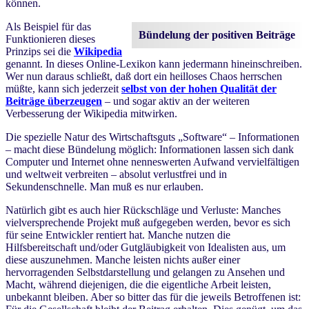
können.
Als Beispiel für das
Bündelung der positiven Beiträge
Funktionieren dieses
Prinzips sei die
Wikipedia
genannt. In dieses Online-Lexikon kann jedermann hineinschreiben.
Wer nun daraus schließt, daß dort ein heilloses Chaos herrschen
müßte, kann sich jederzeit
selbst von der hohen Qualität der
Beiträge überzeugen
– und sogar aktiv an der weiteren
Verbesserung der Wikipedia mitwirken.
Die spezielle Natur des Wirtschaftsguts „Software“ – Informationen
– macht diese Bündelung möglich: Informationen lassen sich dank
Computer und Internet ohne nenneswerten Aufwand vervielfältigen
und weltweit verbreiten – absolut verlustfrei und in
Sekundenschnelle. Man muß es nur erlauben.
Natürlich gibt es auch hier Rückschläge und Verluste: Manches
vielversprechende Projekt muß aufgegeben werden, bevor es sich
für seine Entwickler rentiert hat. Manche nutzen die
Hilfsbereitschaft und/oder Gutgläubigkeit von Idealisten aus, um
diese auszunehmen. Manche leisten nichts außer einer
hervorragenden Selbstdarstellung und gelangen zu Ansehen und
Macht, während diejenigen, die die eigentliche Arbeit leisten,
unbekannt bleiben. Aber so bitter das für die jeweils Betroffenen ist: